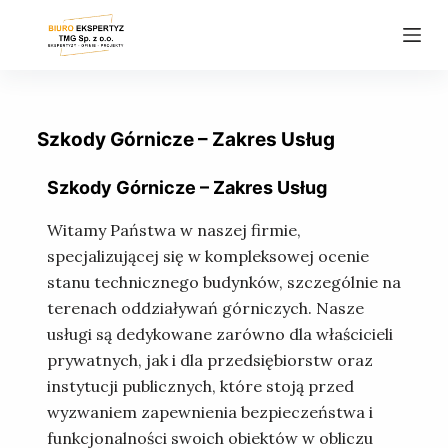
P
r
z
e
j
Szkody Górnicze – Zakres Usług
d
ź
Szkody Górnicze – Zakres Usług
d
Witamy Państwa w naszej firmie,
o
specjalizującej się w kompleksowej ocenie
t
stanu technicznego budynków, szczególnie na
r
terenach oddziaływań górniczych. Nasze
e
usługi są dedykowane zarówno dla właścicieli
ś
prywatnych, jak i dla przedsiębiorstw oraz
c
instytucji publicznych, które stoją przed
i
wyzwaniem zapewnienia bezpieczeństwa i
funkcjonalności swoich obiektów w obliczu