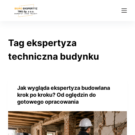
P
r
z
e
j
Tag
ekspertyza
d
ź
techniczna budynku
d
o
t
r
Jak wygląda ekspertyza budowlana
e
krok po kroku? Od oględzin do
ś
gotowego opracowania
c
i