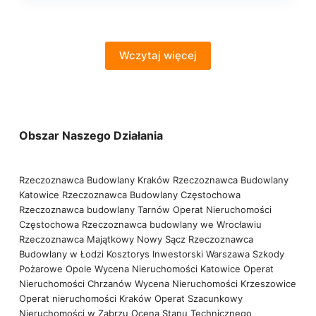
Wczytaj więcej
Obszar Naszego Działania
Rzeczoznawca Budowlany Kraków
Rzeczoznawca Budowlany
Katowice
Rzeczoznawca Budowlany Częstochowa
Rzeczoznawca budowlany Tarnów
Operat Nieruchomości
Częstochowa
Rzeczoznawca budowlany we Wrocławiu
Rzeczoznawca Majątkowy Nowy Sącz
Rzeczoznawca
Budowlany w Łodzi
Kosztorys Inwestorski Warszawa
Szkody
Pożarowe Opole
Wycena Nieruchomości Katowice
Operat
Nieruchomości Chrzanów
Wycena Nieruchomości Krzeszowice
Operat nieruchomości Kraków
Operat Szacunkowy
Nieruchomości w Zabrzu
Ocena Stanu Technicznego