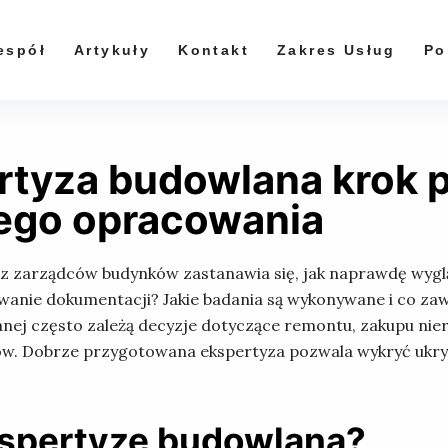
espół
Artykuły
Kontakt
Zakres Usług
Po
rtyza budowlana krok 
ego opracowania
raz zarządców budynków zastanawia się, jak naprawdę wyg
owanie dokumentacji? Jakie badania są wykonywane i co 
lanej często zależą decyzje dotyczące remontu, zakupu n
w. Dobrze przygotowana ekspertyza pozwala wykryć ukryte
kspertyzę budowlaną?