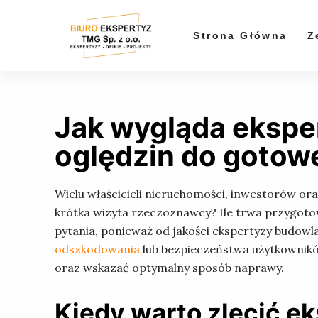
P
r
Strona Główna
Z
z
e
j
d
Jak wygląda ekspe
ź
d
oględzin do gotow
o
t
Wielu właścicieli nieruchomości, inwestorów o
r
krótka wizyta rzeczoznawcy? Ile trwa przygot
e
pytania, ponieważ od jakości ekspertyzy budow
ś
odszkodowania
lub bezpieczeństwa użytkownikó
c
oraz wskazać optymalny sposób naprawy.
i
Kiedy warto zlecić e