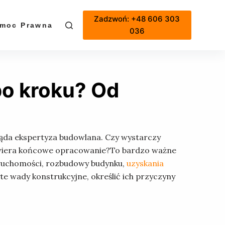
Zadzwoń: +48 606 303
moc Prawna
Cennik
036
po kroku? Od
ląda ekspertyza budowlana. Czy wystarczy
zawiera końcowe opracowanie?To bardzo ważne
ieruchomości, rozbudowy budynku,
uzyskania
 wady konstrukcyjne, określić ich przyczyny