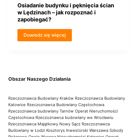
Osiadanie budynku i pęknięcia ścian
w Lędzinach – jak rozpoznać i
zapobiegać?
Dowiedz się więcej
Obszar Naszego Działania
Rzeczoznawca Budowlany Kraków
Rzeczoznawca Budowlany
Katowice
Rzeczoznawca Budowlany Częstochowa
Rzeczoznawca budowlany Tarnów
Operat Nieruchomości
Częstochowa
Rzeczoznawca budowlany we Wrocławiu
Rzeczoznawca Majątkowy Nowy Sącz
Rzeczoznawca
Budowlany w Łodzi
Kosztorys Inwestorski Warszawa
Szkody
Pożarowe Opole
Wycena Nieruchomości Katowice
Operat