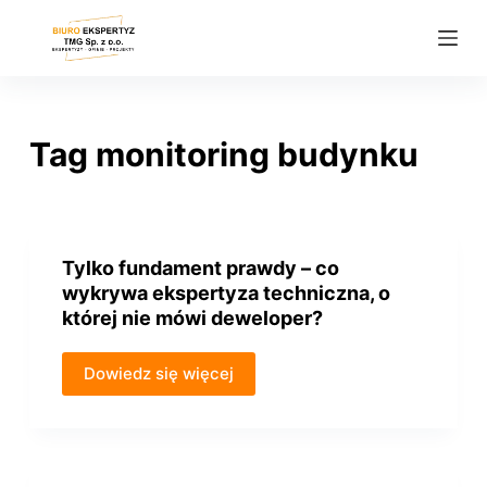
P
r
z
e
j
Tag
monitoring budynku
d
ź
d
o
Tylko fundament prawdy – co
t
wykrywa ekspertyza techniczna, o
r
której nie mówi deweloper?
e
ś
Dowiedz się więcej
c
i