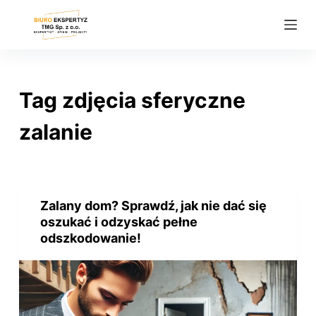
P
r
z
e
j
Tag
zdjęcia sferyczne
d
ź
zalanie
d
o
t
r
Zalany dom? Sprawdź, jak nie dać się
e
oszukać i odzyskać pełne
ś
odszkodowanie!
c
i