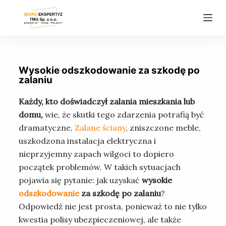
P
r
z
e
j
Wysokie odszkodowanie za szkodę po
d
zalaniu
ź
Każdy, kto doświadczył zalania mieszkania lub
d
domu,
wie, że skutki tego zdarzenia potrafią być
o
dramatyczne.
Zalane ściany
, zniszczone meble,
t
uszkodzona instalacja elektryczna i
r
nieprzyjemny zapach wilgoci to dopiero
e
początek problemów. W takich sytuacjach
ś
pojawia się pytanie: jak uzyskać
wysokie
c
odszkodowanie
za szkodę po zalaniu
?
i
Odpowiedź nie jest prosta, ponieważ to nie tylko
kwestia polisy ubezpieczeniowej, ale także