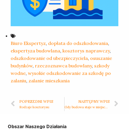
Biuro Ekspertyz
,
dopłata do odszkodowania
,
ekspertyza budowlana
,
kosztorys naprawczy
,
odszkodowanie od ubezpieczyciela
,
osuszanie
budynków
,
rzeczoznawca budowlany
,
szkody
wodne
,
wysokie odszkodowanie za szkodę po
zalaniu
,
zalanie mieszkania
POPRZEDNI WPIS
NASTĘPNY WPIS
Rodzaje kosztorysu
Gdy budowa staje w miejscu – jak udokumentować jakość i zakres wykonanych prac, zanim będzie za późno
Obszar Naszego Działania