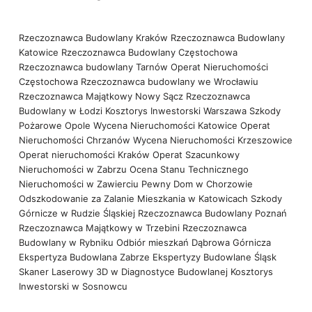
Rzeczoznawca Budowlany Kraków
Rzeczoznawca Budowlany
Katowice
Rzeczoznawca Budowlany Częstochowa
Rzeczoznawca budowlany Tarnów
Operat Nieruchomości
Częstochowa
Rzeczoznawca budowlany we Wrocławiu
Rzeczoznawca Majątkowy Nowy Sącz
Rzeczoznawca
Budowlany w Łodzi
Kosztorys Inwestorski Warszawa
Szkody
Pożarowe Opole
Wycena Nieruchomości Katowice
Operat
Nieruchomości Chrzanów
Wycena Nieruchomości Krzeszowice
Operat nieruchomości Kraków
Operat Szacunkowy
Nieruchomości w Zabrzu
Ocena Stanu Technicznego
Nieruchomości w Zawierciu
Pewny Dom w Chorzowie
Odszkodowanie za Zalanie Mieszkania w Katowicach
Szkody
Górnicze w Rudzie Śląskiej
Rzeczoznawca Budowlany Poznań
Rzeczoznawca Majątkowy w Trzebini
Rzeczoznawca
Budowlany w Rybniku
Odbiór mieszkań Dąbrowa Górnicza
Ekspertyza Budowlana Zabrze
Ekspertyzy Budowlane Śląsk
Skaner Laserowy 3D w Diagnostyce Budowlanej
Kosztorys
Inwestorski w Sosnowcu