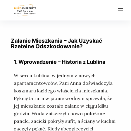
P
r
z
e
j
Zalanie Mieszkania – Jak Uzyskać
d
Rzetelne Odszkodowanie?
ź
d
1. Wprowadzenie – Historia z Lublina
o
t
W sercu Lublina, w jednym z nowych
r
apartamentowców, Pani Anna doświadczyła
e
koszmaru każdego właściciela mieszkania.
ś
Pęknięta rura w pionie wodnym sprawiła, że
c
jej mieszkanie zostało zalane w ciągu kilku
i
godzin. Woda zniszczyła nowo położone
panele, zacieki pokryły sufit, a ściany w kuchni
zaczęły pękać. Kiedy ubezpieczyciel