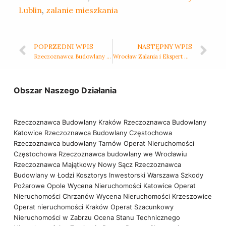
Lublin
,
zalanie mieszkania
POPRZEDNI WPIS
NASTĘPNY WPIS
Rzeczoznawca Budowlany Ekspertyzy Gdańsk
Wrocław Zalania i Ekspert Budowlany
Obszar Naszego Działania
Rzeczoznawca Budowlany Kraków
Rzeczoznawca Budowlany
Katowice
Rzeczoznawca Budowlany Częstochowa
Rzeczoznawca budowlany Tarnów
Operat Nieruchomości
Częstochowa
Rzeczoznawca budowlany we Wrocławiu
Rzeczoznawca Majątkowy Nowy Sącz
Rzeczoznawca
Budowlany w Łodzi
Kosztorys Inwestorski Warszawa
Szkody
Pożarowe Opole
Wycena Nieruchomości Katowice
Operat
Nieruchomości Chrzanów
Wycena Nieruchomości Krzeszowice
Operat nieruchomości Kraków
Operat Szacunkowy
Nieruchomości w Zabrzu
Ocena Stanu Technicznego