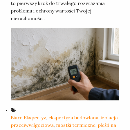
to pierwszy krok do trwałego rozwiązania
problemu i ochrony wartości Twojej
nieruchomości.
Biuro Ekspertyz
,
ekspertyza budowlana
,
izolacja
przeciwwilgociowa
,
mostki termiczne
,
pleśń na