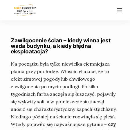
P
r
z
e
j
Zawilgocenie ścian – kiedy winna jest
d
wada budynku, a kiedy błędna
eksploatacja?
ź
d
Na początku była tylko niewielka ciemniejsza
o
plama przy podłodze. Właściciel uznał, że to
t
efekt zimowej pogody lub chwilowego
r
zawilgocenia po myciu podłogi. Po kilku
e
tygodniach farba zaczęła się łuszczyć, pojawiły
ś
się wykwity soli, a w pomieszczeniu zaczął
c
unosić się charakterystyczny zapach stęchlizny.
i
Niedługo później na ścianie rozwinęła się pleśń.
Wtedy pojawiło się najważniejsze pytanie –
czy