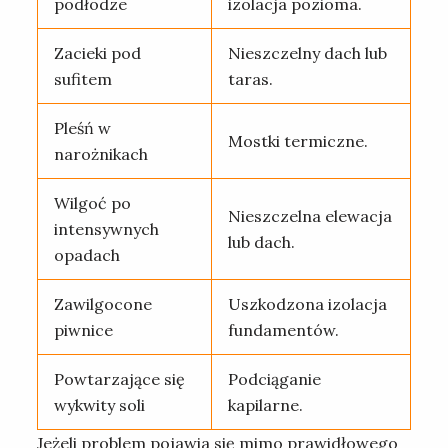
podłodze
izolacja pozioma.
Zacieki pod
Nieszczelny dach lub
sufitem
taras.
Pleśń w
Mostki termiczne.
narożnikach
Wilgoć po
Nieszczelna elewacja
intensywnych
lub dach.
opadach
Zawilgocone
Uszkodzona izolacja
piwnice
fundamentów.
Powtarzające się
Podciąganie
wykwity soli
kapilarne.
Jeżeli problem pojawia się mimo prawidłowego