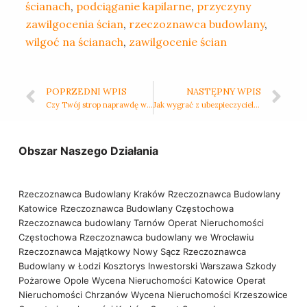
ścianach
,
podciąganie kapilarne
,
przyczyny
zawilgocenia ścian
,
rzeczoznawca budowlany
,
wilgoć na ścianach
,
zawilgocenie ścian
POPRZEDNI WPIS
NASTĘPNY WPIS
Czy Twój strop naprawdę wytrzyma? Jak sprawdzić jego rzeczywistą nośność bez zgadywania
Jak wygrać z ubezpieczycielem? 10 błędów popełnianych po szkodzie budowlanej
Obszar Naszego Działania
Rzeczoznawca Budowlany Kraków
Rzeczoznawca Budowlany
Katowice
Rzeczoznawca Budowlany Częstochowa
Rzeczoznawca budowlany Tarnów
Operat Nieruchomości
Częstochowa
Rzeczoznawca budowlany we Wrocławiu
Rzeczoznawca Majątkowy Nowy Sącz
Rzeczoznawca
Budowlany w Łodzi
Kosztorys Inwestorski Warszawa
Szkody
Pożarowe Opole
Wycena Nieruchomości Katowice
Operat
Nieruchomości Chrzanów
Wycena Nieruchomości Krzeszowice